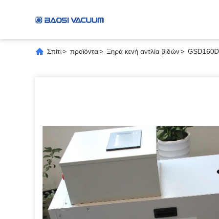
Σπίτι
>
προϊόντα
>
Ξηρά κενή αντλία βιδών
>
GSD160D κ