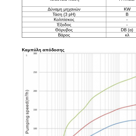
Δύναμη μηχανών
KW
Τάση (3 pH)
Β
Κολπίσκος
-
Έξοδος
-
Θόρυβος
DB (α)
Βάρος
κλ
Καμπύλη απόδοσης