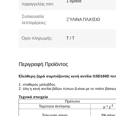
1 ομάδα
παραγγελίας min:
Συσκευασία
ΞΎΛΙΝΑ ΠΛΑΊΣΙΟ
λεπτομέρειες:
Όροι πληρωμής:
T / T
Περιγραφή Προϊόντος
Ελεύθερη ξηρά συμπιέζοντας κενή αντλία GSD160D πετρ
1. σταθερός μόλυβδος
2. όλη η κενή αντλία βιδών τύπων Δ είναι με το πιάτο βάσε
Τεχνικά στοιχεία
Πρότυπο
-1
Ταχύτητα άντλησης
μ ³ χ
Τελευταία πίεση
PA mbar