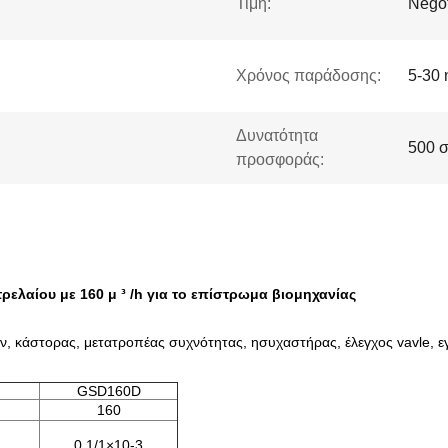
Τιμή:
Negot
Χρόνος παράδοσης:
5-30 
Δυνατότητα
500 σ
προσφοράς:
ελαίου με 160 μ ³ /h για το επίστρωμα βιομηχανίας
ων, κάστορας, μετατροπέας συχνότητας, ησυχαστήρας, έλεγχος vavle, εγ
GSD160D
160
0.1/1×10-3