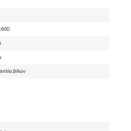
160D
ό
w
αντλία βιδών