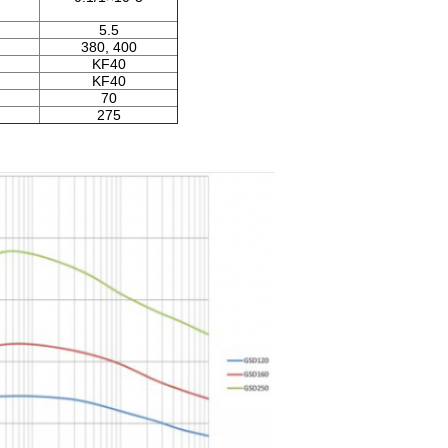
5.5
380, 400
KF40
KF40
70
275