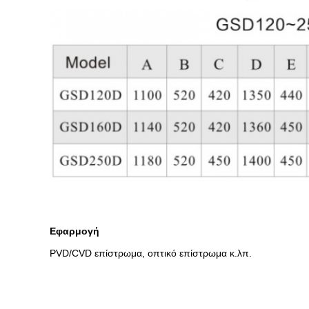
Εφαρμογή
PVD/CVD επίστρωμα, οπτικό επίστρωμα κ.λπ.