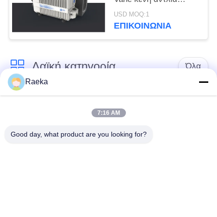
Srv300 300 άσπρο
USD MOQ:1
χρώμα M3/H
ΕΠΙΚΟΙΝΩΝΊΑ
Λαϊκή κατηγορία
Όλα
Raeka
περιστροφική vane
Κενή αντλία
κενή αντλία
κυλίνδρων
7:16 AM
Good day, what product are you looking for?
Ξηρά κενή αντλία
κενή αντλία ριζών
βιδών
Συμπληρωματική
σύστημα κενών
κενή αντλία
αντλιών