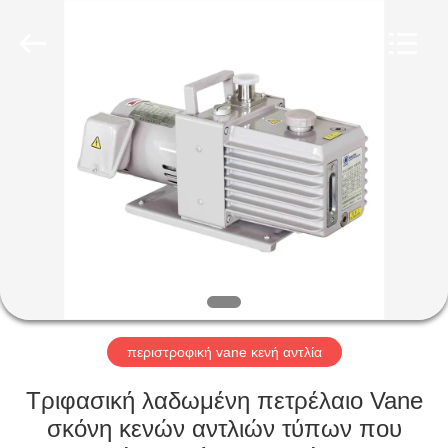
Ningbo
Baosi
Energy
Equipment
Co.,
Ltd..
All
Rights
ΣΠΊΤΙ
Reserved.
ΠΡΟΪΌΝΤΑ
ΣΧΕΤΙΚΆ
ΜΕ
ΕΜΆΣ
ΕΠΙΣΚΕΨΉ
περιστροφική vane κενή αντλία
ΕΡΓΟΣΤΑΣΊΟΥ
Τριφασική λαδωμένη πετρέλαιο Vane
σκόνη κενών αντλιών τύπων που