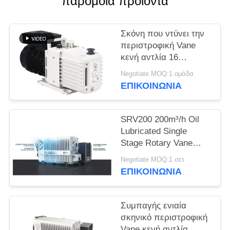
παρόμοια προϊόντα
SITEMAP
Σκόνη που ντύνει την
ΠΟΛΙΤΙΚΉ
περιστροφική Vane
ΑΠΟΡΡΉΤΟΥ
κενή αντλία 16
ταχύτητα CBM/H 0,55
Negotiate MOQ:1 ομάδα
KW δύναμης DRV16
ΕΠΙΚΟΙΝΩΝΊΑ
μηχανών
SRV200 200m³/h Oil
Lubricated Single
Stage Rotary Vane
Vacuum Pump for
Negotiate MOQ:1 σετ
Industrial Vacuum
ΕΠΙΚΟΙΝΩΝΊΑ
Applications
Συμπαγής ενιαία
σκηνικό περιστροφική
Vane κενή αντλία