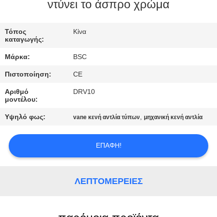
ΈΛΕΓΧΟΣ
ντύνει το άσπρο χρώμα
ΠΟΙΌΤΗΤΑΣ
Τόπος
Κίνα
καταγωγής:
ΕΠΙΚΟΙΝΩΝΉΣΤΕ
Μάρκα:
BSC
ΜΑΖΊ
Πιστοποίηση:
CE
ΜΑΣ
Αριθμό
DRV10
μοντέλου:
ΖΗΤΉΣΤΕ
Υψηλό φως:
,
vane κενή αντλία τύπων
μηχανική κενή αντλία
ΜΙΑ
ΠΡΟΣΦΟΡΆ
ΕΠΑΦΉ!
BAOSI
ΛΕΠΤΟΜΈΡΕΙΕΣ
COMPRESSOR