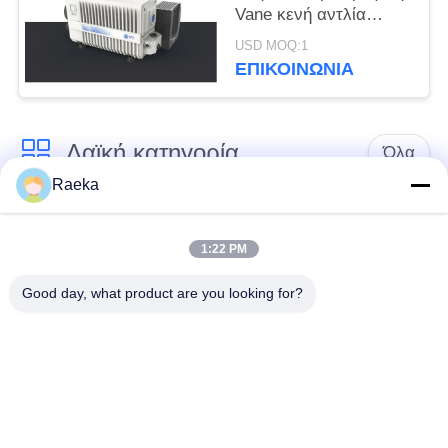
Vane κενή αντλία
Srv300 300 άσπρο
USD MOQ:1
χρώμα M3/H
ΕΠΙΚΟΙΝΩΝΊΑ
Λαϊκή κατηγορία
Όλα
Raeka
περιστροφική vane
Κενή αντλία
κενή αντλία
κυλίνδρων
1:22 PM
Good day, what product are you looking for?
Ξηρά κενή αντλία
κενή αντλία ριζών
βιδών
Συμπληρωματική
σύστημα κενών
κενή αντλία
αντλιών