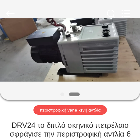
Ningbo
Baosi
Energy
Equipment
Co.,
Ltd..
All
Rights
ΣΠΊΤΙ
Reserved.
ΠΡΟΪΌΝΤΑ
ΣΧΕΤΙΚΆ
ΜΕ
ΕΜΆΣ
ΕΠΙΣΚΕΨΉ
περιστροφική vane κενή αντλία
ΕΡΓΟΣΤΑΣΊΟΥ
DRV24 το διπλό σκηνικό πετρέλαιο
σφράγισε την περιστροφική αντλία 6