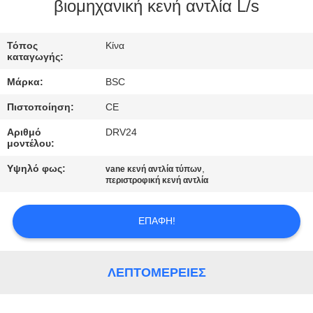
ΈΛΕΓΧΟΣ
βιομηχανική κενή αντλία L/s
ΠΟΙΌΤΗΤΑΣ
Τόπος
Κίνα
καταγωγής:
ΕΠΙΚΟΙΝΩΝΉΣΤΕ
Μάρκα:
BSC
ΜΑΖΊ
Πιστοποίηση:
CE
ΜΑΣ
Αριθμό
DRV24
μοντέλου:
ΖΗΤΉΣΤΕ
Υψηλό φως:
,
vane κενή αντλία τύπων
ΜΙΑ
περιστροφική κενή αντλία
ΠΡΟΣΦΟΡΆ
ΕΠΑΦΉ!
BAOSI
COMPRESSOR
ΛΕΠΤΟΜΈΡΕΙΕΣ