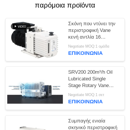
SITEMAP
παρόμοια προϊόντα
ΠΟΛΙΤΙΚΉ
Σκόνη που ντύνει την
ΑΠΟΡΡΉΤΟΥ
περιστροφική Vane
κενή αντλία 16
ταχύτητα CBM/H 0,55
Negotiate MOQ:1 ομάδα
KW δύναμης DRV16
ΕΠΙΚΟΙΝΩΝΊΑ
μηχανών
SRV200 200m³/h Oil
Lubricated Single
Stage Rotary Vane
Vacuum Pump for
Negotiate MOQ:1 σετ
Industrial Vacuum
ΕΠΙΚΟΙΝΩΝΊΑ
Applications
Συμπαγής ενιαία
σκηνικό περιστροφική