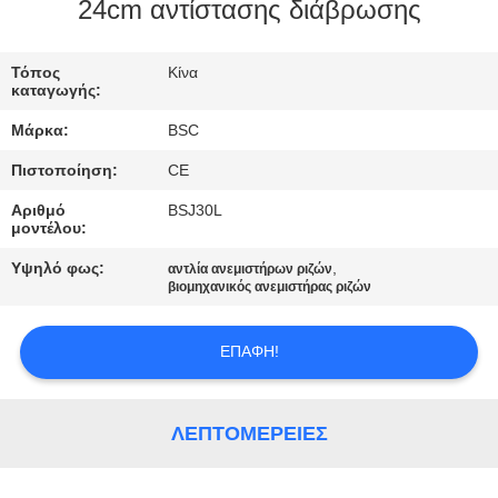
ΈΛΕΓΧΟΣ
24cm αντίστασης διάβρωσης
ΠΟΙΌΤΗΤΑΣ
Τόπος
Κίνα
καταγωγής:
ΕΠΙΚΟΙΝΩΝΉΣΤΕ
Μάρκα:
BSC
ΜΑΖΊ
Πιστοποίηση:
CE
ΜΑΣ
Αριθμό
BSJ30L
μοντέλου:
ΖΗΤΉΣΤΕ
Υψηλό φως:
,
αντλία ανεμιστήρων ριζών
ΜΙΑ
βιομηχανικός ανεμιστήρας ριζών
ΠΡΟΣΦΟΡΆ
ΕΠΑΦΉ!
BAOSI
COMPRESSOR
ΛΕΠΤΟΜΈΡΕΙΕΣ