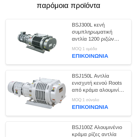
SITEMAP
παρόμοια προϊόντα
ΠΟΛΙΤΙΚΉ
BSJ300L κενή
ΑΠΟΡΡΉΤΟΥ
συμπληρωματική
αντλία 1200 ριζών
καλή γεωμετρική
MOQ:1 ομάδα
συμμετρία μ ³ /h
ΕΠΙΚΟΙΝΩΝΊΑ
3.7kW, κενή αντλία
BSJ150L Αντλία
ενισχυτή κενού Roots
από κράμα αλουμινίου
500m³/h 2.2kW
MOQ:1 σύνολο
ΕΠΙΚΟΙΝΩΝΊΑ
BSJ100Z Αλουμινένιο
κράμα ρίζες αντλία