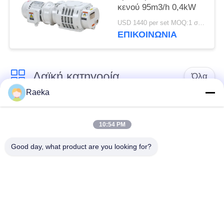
κενού 95m3/h 0,4kW
USD 1440 per set MOQ:1 σύνολο
ΕΠΙΚΟΙΝΩΝΊΑ
Λαϊκή κατηγορία
Όλα
Raeka
περιστροφική vane
Κενή αντλία
κενή αντλία
κυλίνδρων
10:54 PM
Good day, what product are you looking for?
Ξηρά κενή αντλία
κενή αντλία ριζών
βιδών
Συμπληρωματική
σύστημα κενών
κενή αντλία
αντλιών