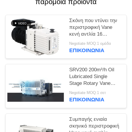
παρόμοια προϊόντα
SITEMAP
ΠΟΛΙΤΙΚΉ
Σκόνη που ντύνει την
περιστροφική Vane
ΑΠΟΡΡΉΤΟΥ
κενή αντλία 16
ταχύτητα CBM/H 0,55
Negotiate MOQ:1 ομάδα
KW δύναμης DRV16
ΕΠΙΚΟΙΝΩΝΊΑ
μηχανών
SRV200 200m³/h Oil
Lubricated Single
Stage Rotary Vane
Vacuum Pump for
Negotiate MOQ:1 σετ
Industrial Vacuum
ΕΠΙΚΟΙΝΩΝΊΑ
Applications
Συμπαγής ενιαία
σκηνικό περιστροφική