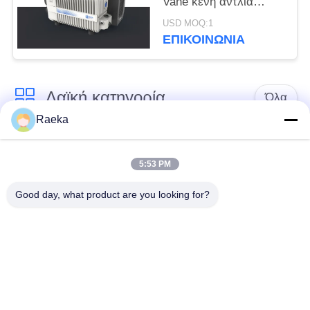
Vane κενή αντλία
Srv300 300 άσπρο
USD MOQ:1
χρώμα M3/H
ΕΠΙΚΟΙΝΩΝΊΑ
Λαϊκή κατηγορία
Όλα
Raeka
περιστροφική vane
Κενή αντλία
κενή αντλία
κυλίνδρων
5:53 PM
Good day, what product are you looking for?
Ξηρά κενή αντλία
κενή αντλία ριζών
βιδών
Συμπληρωματική
σύστημα κενών
κενή αντλία
αντλιών