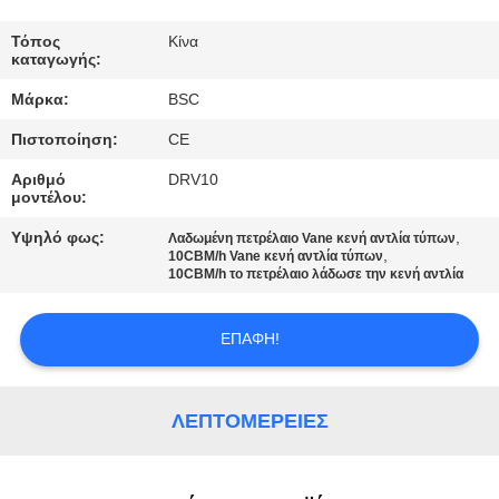
ΈΛΕΓΧΟΣ
ΠΟΙΌΤΗΤΑΣ
Τόπος
Κίνα
καταγωγής:
Μάρκα:
BSC
ΕΠΙΚΟΙΝΩΝΉΣΤΕ
Πιστοποίηση:
CE
ΜΑΖΊ
Αριθμό
DRV10
ΜΑΣ
μοντέλου:
Υψηλό φως:
,
Λαδωμένη πετρέλαιο Vane κενή αντλία τύπων
ΖΗΤΉΣΤΕ
,
10CBM/h Vane κενή αντλία τύπων
10CBM/h το πετρέλαιο λάδωσε την κενή αντλία
ΜΙΑ
ΠΡΟΣΦΟΡΆ
ΕΠΑΦΉ!
BAOSI
ΛΕΠΤΟΜΈΡΕΙΕΣ
COMPRESSOR