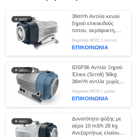
SITEMAP
36m³/h Αντλία κενού
ΠΟΛΙΤΙΚΉ
ξηρού ελικοειδούς
ΑΠΟΡΡΉΤΟΥ
τύπου, αερόψυκτη,
χωρίς λάδι
Negotiate MOQ:1 σύνολο
ΕΠΙΚΟΙΝΩΝΊΑ
IDSP36 Αντλία Ξηρού
Έλικα (Scroll) 56kg
36m³/h αντλία χωρίς
λάδι
Negotiate MOQ:1 ομάδα
ΕΠΙΚΟΙΝΩΝΊΑ
Δυνατότητα ψύξης με
αέρα 10 m3/h 28 kg
Ανεξαρτήτως ελαίου