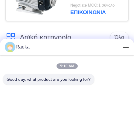
αντλία κενού, αντλία
Negotiate MOQ:1 σύνολο
ξηρού κυλίνδρου
ΕΠΙΚΟΙΝΩΝΊΑ
Λαϊκή κατηγορία
Όλα
Raeka
περιστροφική vane
Κενή αντλία
κενή αντλία
κυλίνδρων
5:10 AM
Good day, what product are you looking for?
Ξηρά κενή αντλία
κενή αντλία ριζών
βιδών
Συμπληρωματική
σύστημα κενών
κενή αντλία
αντλιών
Φίλτρο