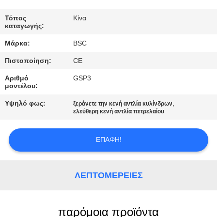
ΈΛΕΓΧΟΣ
ΠΟΙΌΤΗΤΑΣ
Τόπος
Κίνα
καταγωγής:
Μάρκα:
BSC
ΕΠΙΚΟΙΝΩΝΉΣΤΕ
Πιστοποίηση:
CE
ΜΑΖΊ
Αριθμό
GSP3
ΜΑΣ
μοντέλου:
Υψηλό φως:
,
ξεράνετε την κενή αντλία κυλίνδρων
ΖΗΤΉΣΤΕ
ελεύθερη κενή αντλία πετρελαίου
ΜΙΑ
ΕΠΑΦΉ!
ΠΡΟΣΦΟΡΆ
BAOSI
ΛΕΠΤΟΜΈΡΕΙΕΣ
COMPRESSOR
παρόμοια προϊόντα