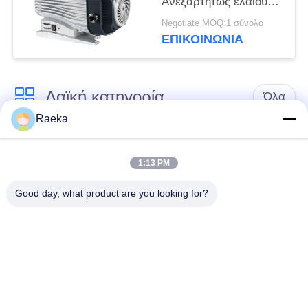
Ανεξαρτήτως ελαίου
αντλία κενού, αντλία
Negotiate MOQ:1 σύνολο
ξηρού κυλίνδρου
ΕΠΙΚΟΙΝΩΝΊΑ
Λαϊκή κατηγορία
Όλα
Raeka
περιστροφική vane
Κενή αντλία
κενή αντλία
κυλίνδρων
1:13 PM
Good day, what product are you looking for?
Ξηρά κενή αντλία
κενή αντλία ριζών
βιδών
Συμπληρωματική
σύστημα κενών
κενή αντλία
αντλιών