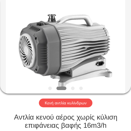
Ningbo
Baosi
Energy
Equipment
Co.,
Ltd..
All
Rights
ΣΠΊΤΙ
Reserved.
ΠΡΟΪΌΝΤΑ
ΣΧΕΤΙΚΆ
ΜΕ
ΕΜΆΣ
ΕΠΙΣΚΕΨΉ
Κενή αντλία κυλίνδρων
ΕΡΓΟΣΤΑΣΊΟΥ
Αντλία κενού αέρος χωρίς κύλιση
επιφάνειας βαφής 16m3/h