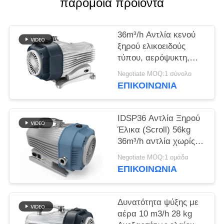
παρόμοια προϊόντα
SITEMAP
ΠΟΛΙΤΙΚΉ
36m³/h Αντλία κενού
ξηρού ελικοειδούς
ΑΠΟΡΡΉΤΟΥ
τύπου, αερόψυκτη,
χωρίς λάδι
Negotiate MOQ:1 σύνολο
ΕΠΙΚΟΙΝΩΝΊΑ
IDSP36 Αντλία Ξηρού
Έλικα (Scroll) 56kg
36m³/h αντλία χωρίς
λάδι
Negotiate MOQ:1 ομάδα
ΕΠΙΚΟΙΝΩΝΊΑ
Δυνατότητα ψύξης με
αέρα 10 m3/h 28 kg