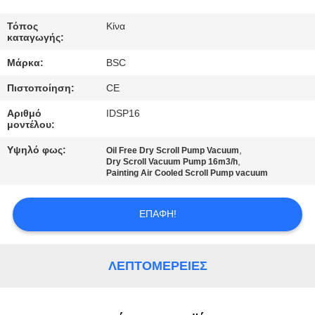
ΈΛΕΓΧΟΣ
ΠΟΙΌΤΗΤΑΣ
Τόπος
Κίνα
καταγωγής:
Μάρκα:
BSC
ΕΠΙΚΟΙΝΩΝΉΣΤΕ
Πιστοποίηση:
CE
ΜΑΖΊ
Αριθμό
IDSP16
ΜΑΣ
μοντέλου:
Υψηλό φως:
,
Oil Free Dry Scroll Pump Vacuum
ΖΗΤΉΣΤΕ
,
Dry Scroll Vacuum Pump 16m3/h
Painting Air Cooled Scroll Pump vacuum
ΜΙΑ
ΠΡΟΣΦΟΡΆ
ΕΠΑΦΉ!
BAOSI
ΛΕΠΤΟΜΈΡΕΙΕΣ
COMPRESSOR