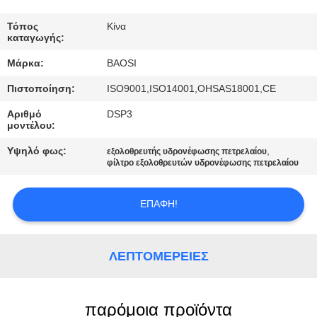
ΈΛΕΓΧΟΣ
ΠΟΙΌΤΗΤΑΣ
Τόπος
Κίνα
καταγωγής:
Μάρκα:
BAOSI
ΕΠΙΚΟΙΝΩΝΉΣΤΕ
Πιστοποίηση:
ISO9001,ISO14001,OHSAS18001,CE
ΜΑΖΊ
Αριθμό
DSP3
ΜΑΣ
μοντέλου:
Υψηλό φως:
,
εξολοθρευτής υδρονέφωσης πετρελαίου
ΖΗΤΉΣΤΕ
φίλτρο εξολοθρευτών υδρονέφωσης πετρελαίου
ΜΙΑ
ΕΠΑΦΉ!
ΠΡΟΣΦΟΡΆ
BAOSI
ΛΕΠΤΟΜΈΡΕΙΕΣ
COMPRESSOR
παρόμοια προϊόντα