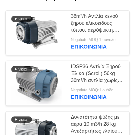
SITEMAP
36m³/h Αντλία κενού
ΠΟΛΙΤΙΚΉ
ξηρού ελικοειδούς
ΑΠΟΡΡΉΤΟΥ
τύπου, αερόψυκτη,
χωρίς λάδι
Negotiate MOQ:1 σύνολο
ΕΠΙΚΟΙΝΩΝΊΑ
IDSP36 Αντλία Ξηρού
Έλικα (Scroll) 56kg
36m³/h αντλία χωρίς
λάδι
Negotiate MOQ:1 ομάδα
ΕΠΙΚΟΙΝΩΝΊΑ
Δυνατότητα ψύξης με
αέρα 10 m3/h 28 kg
Ανεξαρτήτως ελαίου