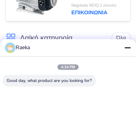
αντλία κενού, αντλία
Negotiate MOQ:1 σύνολο
ξηρού κυλίνδρου
ΕΠΙΚΟΙΝΩΝΊΑ
Λαϊκή κατηγορία
Όλα
Raeka
περιστροφική vane
Κενή αντλία
κενή αντλία
κυλίνδρων
4:34 PM
Good day, what product are you looking for?
Ξηρά κενή αντλία
κενή αντλία ριζών
βιδών
Συμπληρωματική
σύστημα κενών
κενή αντλία
αντλιών
Φίλτρο