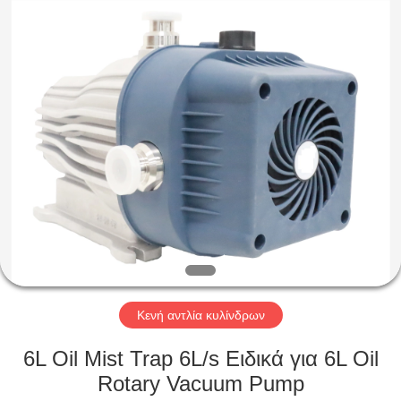
Ningbo
Baosi
Energy
Equipment
Co.,
Ltd..
All
Rights
ΣΠΊΤΙ
Reserved.
ΠΡΟΪΌΝΤΑ
ΣΧΕΤΙΚΆ
ΜΕ
ΕΜΆΣ
ΕΠΙΣΚΕΨΉ
Κενή αντλία κυλίνδρων
ΕΡΓΟΣΤΑΣΊΟΥ
6L Oil Mist Trap 6L/s Ειδικά για 6L Oil
Rotary Vacuum Pump