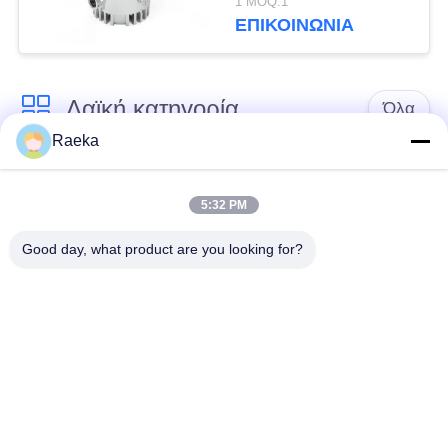
1 MOQ:1
ΕΠΙΚΟΙΝΩΝΊΑ
Λαϊκή κατηγορία
Όλα
Raeka
περιστροφική vane
Κενή αντλία
κενή αντλία
κυλίνδρων
5:32 PM
Good day, what product are you looking for?
Ξηρά κενή αντλία
κενή αντλία ριζών
βιδών
Συμπληρωματική
σύστημα κενών
κενή αντλία
αντλιών
Φίλτρο
υδρονέφωσης
Υψηλή κενή βαλβίδα