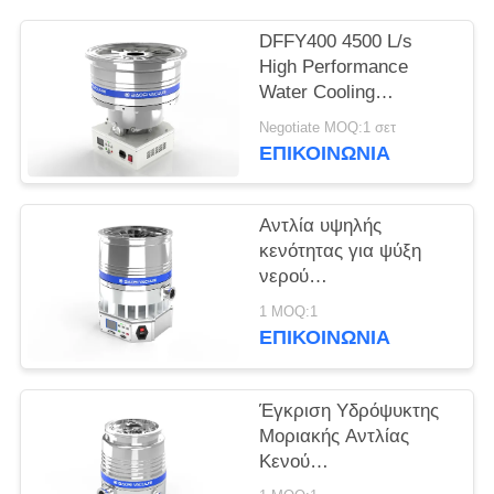
SITEMAP
DFFY400 4500 L/s
High Performance
ΠΟΛΙΤΙΚΉ
Water Cooling
ΑΠΟΡΡΉΤΟΥ
Turbomolecular
Negotiate MOQ:1 σετ
Vacuum Pump for
ΕΠΙΚΟΙΝΩΝΊΑ
Semiconductor
Αντλία υψηλής
κενότητας για ψύξη
νερού
DFFZ250/2000PM-W
1 MOQ:1
2000 L/S για
ΕΠΙΚΟΙΝΩΝΊΑ
ημιαγωγούς
Έγκριση Υδρόψυκτης
Μοριακής Αντλίας
Κενού
FFZ250/2000PM-W