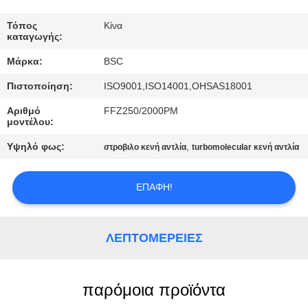
ΈΛΕΓΧΟΣ
ΠΟΙΌΤΗΤΑΣ
Τόπος
Κίνα
καταγωγής:
Μάρκα:
BSC
ΕΠΙΚΟΙΝΩΝΉΣΤΕ
Πιστοποίηση:
ISO9001,ISO14001,OHSAS18001
ΜΑΖΊ
Αριθμό
FFZ250/2000PM
ΜΑΣ
μοντέλου:
Υψηλό φως:
,
στροβιλο κενή αντλία
turbomolecular κενή αντλία
ΖΗΤΉΣΤΕ
ΜΙΑ
ΕΠΑΦΉ!
ΠΡΟΣΦΟΡΆ
ΛΕΠΤΟΜΈΡΕΙΕΣ
BAOSI
COMPRESSOR
παρόμοια προϊόντα