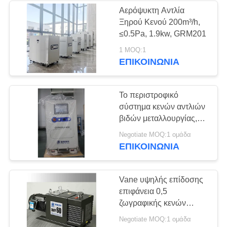
Αερόψυκτη Αντλία
Ξηρού Κενού 200m³/h,
≤0.5Pa, 1.9kw, GRM201
1 MOQ:1
ΕΠΙΚΟΙΝΩΝΊΑ
Το περιστροφικό
σύστημα κενών αντλιών
βιδών μεταλλουργίας,
υποστηρίζοντας αντλία
Negotiate MOQ:1 ομάδα
600 μ ³ /h GSD120
ΕΠΙΚΟΙΝΩΝΊΑ
ξεραίνει την κενή αντλία
Vane υψηλής επίδοσης
επιφάνεια 0,5
ζωγραφικής κενών
αντλιών τύπων τελευταίο
Negotiate MOQ:1 ομάδα
κενό PA