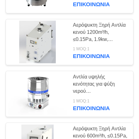
ΈΛΕΓΧΟΣ
ΕΠΙΚΟΙΝΩΝΊΑ
ΠΟΙΌΤΗΤΑΣ
Αερόψυκτη Ξηρή Αντλία
ΕΠΙΚΟΙΝΩΝΉΣΤΕ
κενού 1200m³/h,
≤0.15Pa, 1.9kw,
ΜΑΖΊ
GRM1201
1 MOQ:1
ΜΑΣ
ΕΠΙΚΟΙΝΩΝΊΑ
ΖΗΤΉΣΤΕ
Αντλία υψηλής
ΜΙΑ
κενότητας για ψύξη
ΠΡΟΣΦΟΡΆ
νερού
DFFZ250/2000PM-W
1 MOQ:1
2000 L/S για
ΕΠΙΚΟΙΝΩΝΊΑ
BAOSI
ημιαγωγούς
COMPRESSOR
Αερόψυκτη Ξηρή Αντλία
κενού 600m³/h, ≤0.15Pa,