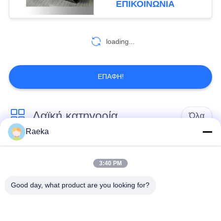
ΕΠΙΚΟΙΝΩΝΊΑ
loading...
ΕΠΑΦΉ!
Λαϊκή κατηγορία
Όλα
Raeka
περιστροφική vane
Κενή αντλία
κενή αντλία
κυλίνδρων
3:40 PM
Good day, what product are you looking for?
Ξηρά κενή αντλία
κενή αντλία ριζών
βιδών