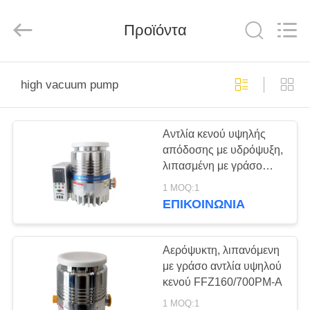
Ningbo
Baosi
Energy
Equipment
Προϊόντα
Co.,
Ltd..
All
Rights
ΣΠΊΤΙ
Reserved.
high vacuum pump
ΠΡΟΪΌΝΤΑ
Αντλία κενού υψηλής
απόδοσης με υδρόψυξη,
ΣΧΕΤΙΚΆ
λιπασμένη με γράσο
ΜΕ
DFFZ160/700PM-W
1 MOQ:1
ΕΜΆΣ
ΕΠΙΚΟΙΝΩΝΊΑ
ΕΠΙΣΚΕΨΉ
Αερόψυκτη, λιπανόμενη
με γράσο αντλία υψηλού
ΕΡΓΟΣΤΑΣΊΟΥ
κενού FFZ160/700PM-A
1 MOQ:1