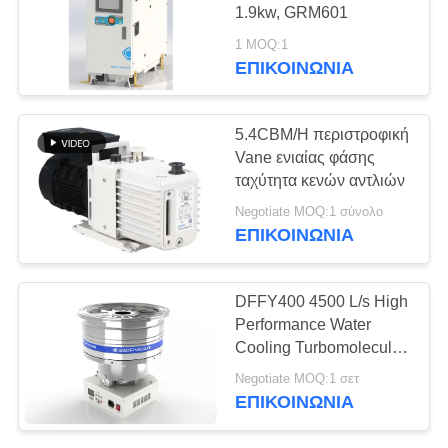
SITEMAP
1.9kw, GRM601
1 MOQ:1
ΠΟΛΙΤΙΚΉ
ΕΠΙΚΟΙΝΩΝΊΑ
ΑΠΟΡΡΉΤΟΥ
5.4CBM/H περιστροφική
Vane ενιαίας φάσης
ταχύτητα κενών αντλιών
Negotiate MOQ:1 σύνολο
ΕΠΙΚΟΙΝΩΝΊΑ
DFFY400 4500 L/s High
Performance Water
Cooling Turbomolecular
Vacuum Pump for
Negotiate MOQ:1 σετ
Semiconductor
ΕΠΙΚΟΙΝΩΝΊΑ