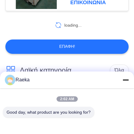
ΕΠΙΚΟΙΝΩΝΊΑ
βιομηχανικών κενών,
loading...
ΕΠΑΦΉ!
Λαϊκή κατηγορία
Όλα
Raeka
περιστροφική vane
Κενή αντλία
κενή αντλία
κυλίνδρων
2:02 AM
Good day, what product are you looking for?
Ξηρά κενή αντλία
κενή αντλία ριζών
βιδών