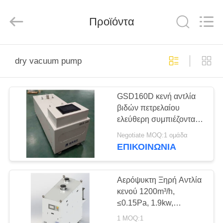
Ningbo
Baosi
Energy
Equipment
Προϊόντα
Co.,
Ltd..
All
Rights
ΣΠΊΤΙ
Reserved.
dry vacuum pump
ΠΡΟΪΌΝΤΑ
GSD160D κενή αντλία
βιδών πετρελαίου
ΣΧΕΤΙΚΆ
ελεύθερη συμπιέζοντας
ΜΕ
ξηρά, βιομηχανία που
Negotiate MOQ:1 ομάδα
ντύνει 160 μ ³ /h
ΕΜΆΣ
ΕΠΙΚΟΙΝΩΝΊΑ
ΕΠΙΣΚΕΨΉ
Αερόψυκτη Ξηρή Αντλία
κενού 1200m³/h,
ΕΡΓΟΣΤΑΣΊΟΥ
≤0.15Pa, 1.9kw,
GRM1201
1 MOQ:1