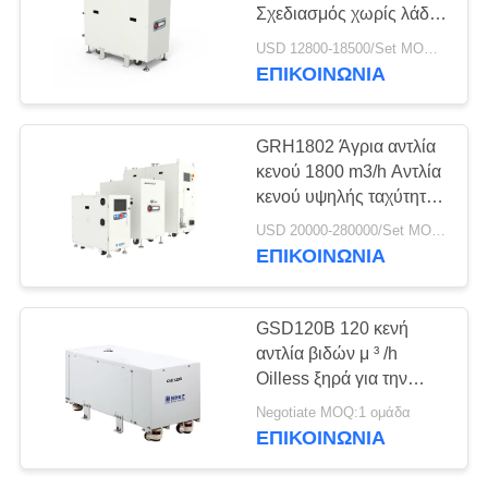
SITEMAP
Σχεδιασμός χωρίς λάδι
για διεργασία
USD 12800-18500/Set MOQ:1 Σετ
ημιαγωγών
ΠΟΛΙΤΙΚΉ
ΕΠΙΚΟΙΝΩΝΊΑ
ΑΠΟΡΡΉΤΟΥ
GRH1802 Άγρια αντλία
κενού 1800 m3/h Αντλία
κενού υψηλής ταχύτητας
χωρίς πετρέλαιο για την
USD 20000-280000/Set MOQ:1 Σετ
κατασκευή ημιαγωγών
ΕΠΙΚΟΙΝΩΝΊΑ
GSD120B 120 κενή
αντλία βιδών μ ³ /h
Oilless ξηρά για την
ιονική ξήρανση
Negotiate MOQ:1 ομάδα
μπαταριών λίθιου
ΕΠΙΚΟΙΝΩΝΊΑ