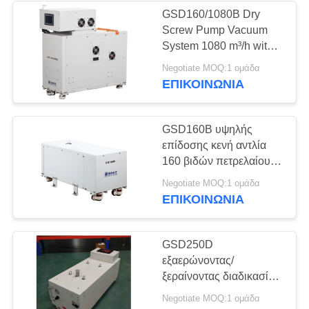
GSD160/1080B Dry
Screw Pump Vacuum
System 1080 m³/h with
Backing Pump GSD160
Negotiate MOQ:1 ομάδα
ΕΠΙΚΟΙΝΩΝΊΑ
GSD160B υψηλής
επίδοσης κενή αντλία
160 βιδών πετρελαίου
ελεύθερη ξηρά βάρος μ ³
Negotiate MOQ:1 ομάδα
/h 273KG
ΕΠΙΚΟΙΝΩΝΊΑ
GSD250D
εξαερώνοντας/
ξεραίνοντας διαδικασίας
Oilless κενή αντλία
Negotiate MOQ:1 ομάδα
ξηρών αντλιών βιδών