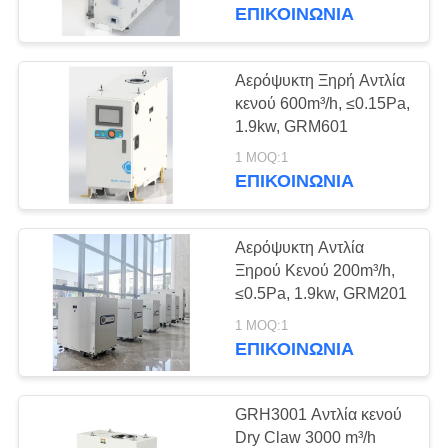
ΈΛΕΓΧΟΣ
ΕΠΙΚΟΙΝΩΝΊΑ
ΠΟΙΌΤΗΤΑΣ
Αερόψυκτη Ξηρή Αντλία
ΕΠΙΚΟΙΝΩΝΉΣΤΕ
κενού 600m³/h, ≤0.15Pa,
1.9kw, GRM601
ΜΑΖΊ
1 MOQ:1
ΜΑΣ
ΕΠΙΚΟΙΝΩΝΊΑ
ΖΗΤΉΣΤΕ
Αερόψυκτη Αντλία
ΜΙΑ
Ξηρού Κενού 200m³/h,
ΠΡΟΣΦΟΡΆ
≤0.5Pa, 1.9kw, GRM201
1 MOQ:1
ΕΠΙΚΟΙΝΩΝΊΑ
BAOSI
COMPRESSOR
GRH3001 Αντλία κενού
Dry Claw 3000 m³/h